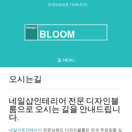
Skip
전국대표번호 1644-4125
to
content
MENU
오시는길
네일샵인테리어 전문 디자인블
룸으로 오시는 길을 안내드립니
다.
네일아트인테리어
전문브랜드 디자인블룸은 전국 무료맞춤 상