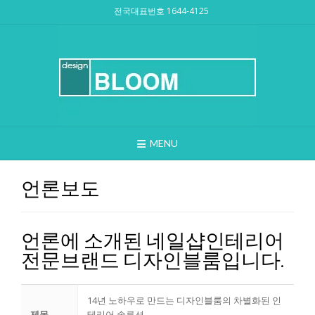
Skip
전국대표번호 1644-4125
to
content
MENU
언론보도
언론에 소개된 네일샵인테리어
전문브랜드 디자인블룸입니다.
14년 노하우로 만드는 디자인블룸의 차별화된 인
제목
테리어 솔루션