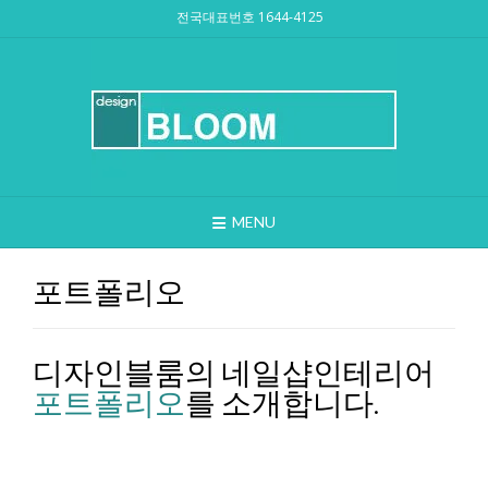
Skip
전국대표번호 1644-4125
to
content
MENU
포트폴리오
디자인블룸의 네일샵인테리어
포트폴리오
를 소개합니다.