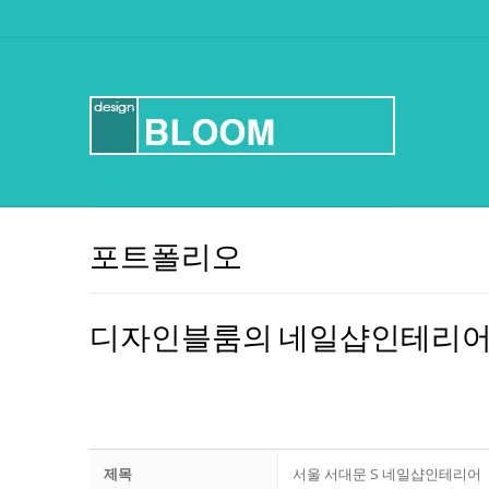
Skip
to
content
포트폴리오
디자인블룸의 네일샵인테리
제목
서울 서대문 S 네일샵인테리어